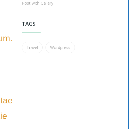
Post with Gallery
TAGS
tum.
Travel
Wordpress
itae
ie