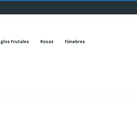
glos Frutales
Rosas
Fúnebres