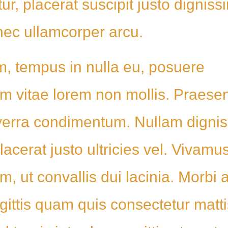
r, placerat suscipit justo digniss
 nec ullamcorper arcu.
m, tempus in nulla eu, posuere
im vitae lorem non mollis. Praese
 viverra condimentum. Nullam digni
lacerat justo ultricies vel. Vivamu
m, ut convallis dui lacinia. Morbi 
agittis quam quis consectetur matti