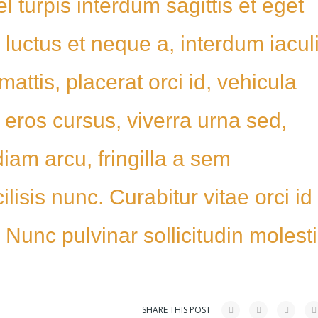
 turpis interdum sagittis et eget
uctus et neque a, interdum iacul
attis, placerat orci id, vehicula
eros cursus, viverra urna sed,
am arcu, fringilla a sem
lisis nunc. Curabitur vitae orci id
unc pulvinar sollicitudin molesti
SHARE THIS POST