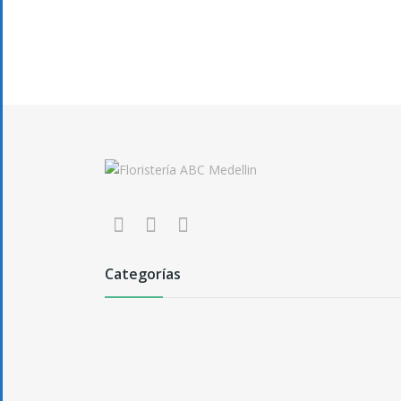
Categorías
Arreglos Florales
Arreglos Cajas
Arreglos Frutales