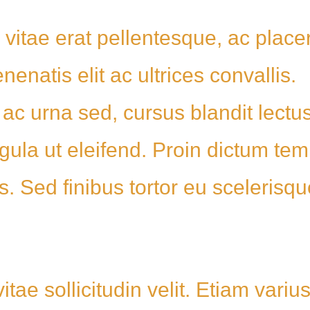
itae erat pellentesque, ac place
nenatis elit ac ultrices convallis.
t ac urna sed, cursus blandit lectus
igula ut eleifend. Proin dictum te
s. Sed finibus tortor eu scelerisq
tae sollicitudin velit. Etiam variu